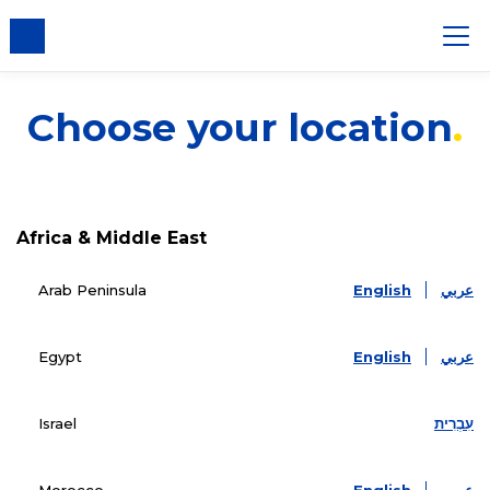
s cookies
Choose your location
Africa & Middle East
Arab Peninsula
English
عربي
Egypt
English
عربي
Israel
עִבְרִית