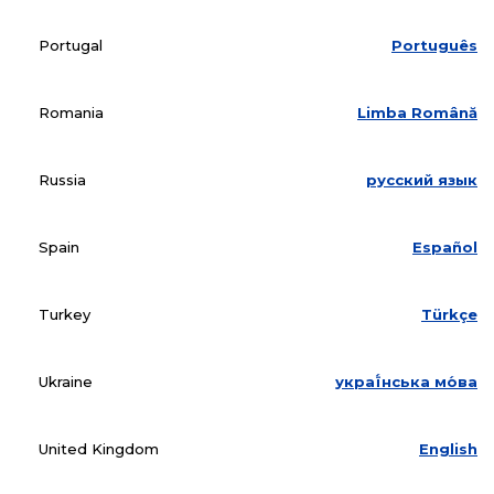
Portugal
Português
Romania
Limba Română
Russia
русский язык
Spain
Español
Turkey
Türkçe
Ukraine
украї́нська мо́ва
United Kingdom
English