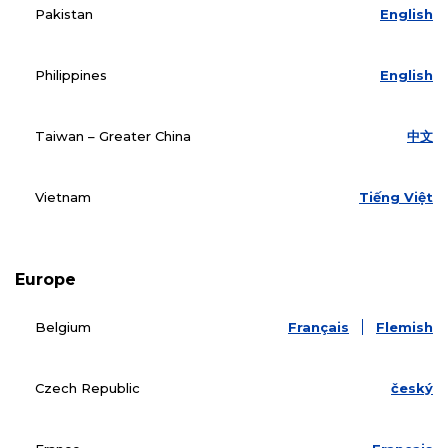
Pakistan
English
Philippines
English
Taiwan – Greater China
中文
Vietnam
Tiếng Việt
Europe
Belgium
Français
Flemish
Czech Republic
český